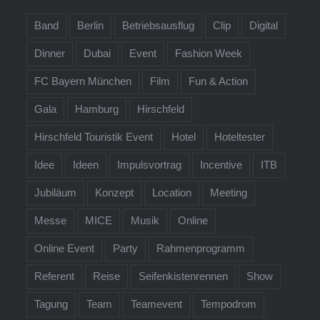
Band
Berlin
Betriebsausflug
Clip
Digital
Dinner
Dubai
Event
Fashion Week
FC Bayern München
Film
Fun & Action
Gala
Hamburg
Hirschfeld
Hirschfeld Touristik Event
Hotel
Hoteltester
Idee
Ideen
Impulsvortrag
Incentive
ITB
Jubiläum
Konzept
Location
Meeting
Messe
MICE
Musik
Online
Online Event
Party
Rahmenprogramm
Referent
Reise
Seifenkistenrennen
Show
Tagung
Team
Teamevent
Tempodrom