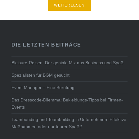
WEITERLESEN
DIE LETZTEN BEITRÄGE
Bleisure-Reisen: Der geniale Mix aus Business und Spaß
Spezialisten für BGM gesucht
Event Manager – Eine Berufung
Das Dresscode-Dilemma: Bekleidungs-Tipps bei Firmen-
Events
Teambonding und Teambuilding in Unternehmen: Effektive
Maßnahmen oder nur teurer Spaß?