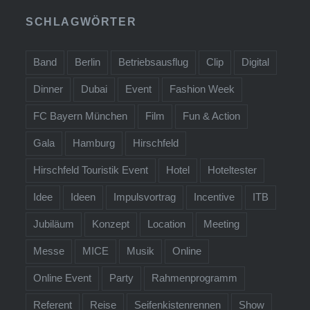
SCHLAGWÖRTER
Band
Berlin
Betriebsausflug
Clip
Digital
Dinner
Dubai
Event
Fashion Week
FC Bayern München
Film
Fun & Action
Gala
Hamburg
Hirschfeld
Hirschfeld Touristik Event
Hotel
Hoteltester
Idee
Ideen
Impulsvortrag
Incentive
ITB
Jubiläum
Konzept
Location
Meeting
Messe
MICE
Musik
Online
Online Event
Party
Rahmenprogramm
Referent
Reise
Seifenkistenrennen
Show