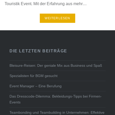
Touristik Event. Mit der Erfahrung aus mehr…
WEITERLESEN
DIE LETZTEN BEITRÄGE
Bleisure-Reisen: Der geniale Mix aus Business und Spaß
Spezialisten für BGM gesucht
Event Manager – Eine Berufung
Das Dresscode-Dilemma: Bekleidungs-Tipps bei Firmen-
Events
Teambonding und Teambuilding in Unternehmen: Effektive