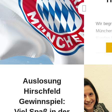
Wir beg
München 
Kunden-
erfolgre
nimmt ab
uns in A
Zusamme
besonder
Auslosung
habe ic
intensiv
Hirschfeld
Rekordme
Gewinnspiel:
Gegen m
Viel Spaß in der
haben wi