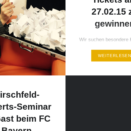
setzt. Das…
27.02.15 
gewinne
Wir suchen besondere 
für neue Tagungs- und
WEITERLESE
Incentive-Programme! 
haben einen Tipp für un
Senden Sie den Namen 
Lieblingshotels an
sascha.heide@hirschfe
irschfeld-
(Stichwort „Lieblingshot
rts-Seminar
gewinnen Sie 2 von ins
Tickets für das Topspiel
Gast beim FC
Bundesliga am Freitaga
Bayern