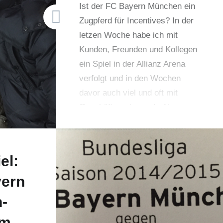
Ist der FC Bayern München ein
Zugpferd für Incentives? In der
letzen Woche habe ich mit
Kunden, Freunden und Kollegen
ein Spiel in der Allianz Arena
verfolgt und in den Wochen
davor auch viel und oft mit
Geschäftspartnern darüber
diskutiert.
el:
yern
-
am