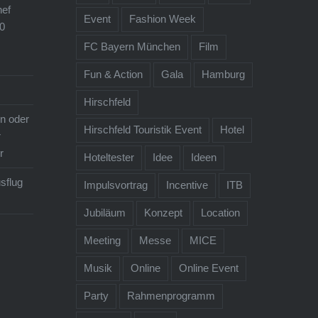
ef
Event
Fashion Week
0
FC Bayern München
Film
Fun & Action
Gala
Hamburg
Hirschfeld
n oder
Hirschfeld Touristik Event
Hotel
r
r
Hoteltester
Idee
Ideen
sflug
Impulsvortrag
Incentive
ITB
Jubiläum
Konzept
Location
Meeting
Messe
MICE
Musik
Online
Online Event
Party
Rahmenprogramm