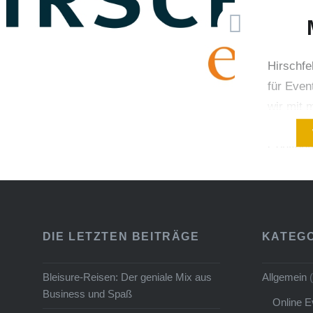
Einsendungen die 4 Tickets
für…
Hirschfe
für Even
wir mit 
Meetings
Convent
beschäft
sich ei
viele Er
werden w
DIE LETZTEN BEITRÄGE
KATEG
Seminar
Eventpla
Bleisure-Reisen: Der geniale Mix aus
Allgemein
(
Hirschfe
Business und Spaß
Online E
an alle, 