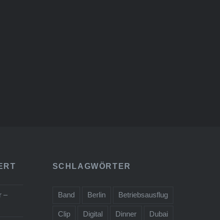
chen am
uss ist
nner
ERT
SCHLAGWÖRTER
 –
Band
Berlin
Betriebsausflug
Clip
Digital
Dinner
Dubai