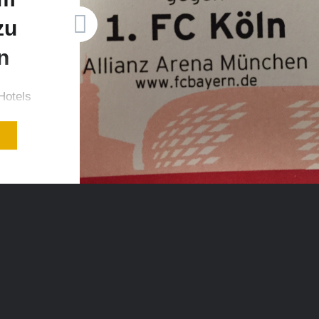
zu
n
Hotels
N
Sie
s!?
Ihres
ld.de
el“) und
gesamt 4
 der
bend in