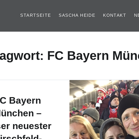
STARTSEITE
SASCHA HEIDE
KONTAKT
N
agwort: FC Bayern Mü
C Bayern
ünchen –
er neuester
irschfeld-