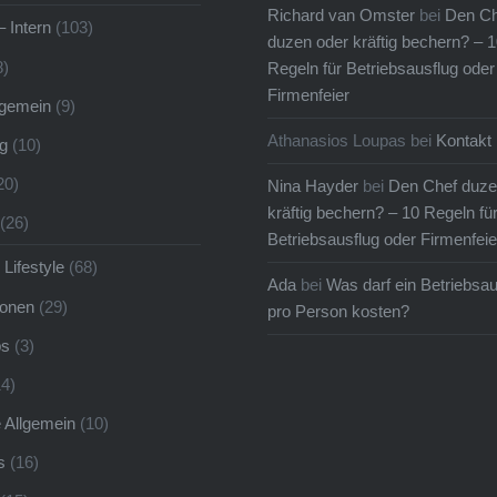
Richard van Omster
bei
Den Ch
 im Jahr…
– Intern
(103)
duzen oder kräftig bechern? – 1
8)
Regeln für Betriebsausflug oder
Firmenfeier
llgemein
(9)
Athanasios Loupas
bei
Kontakt
g
(10)
20)
Nina Hayder
bei
Den Chef duze
kräftig bechern? – 10 Regeln fü
(26)
Betriebsausflug oder Firmenfeie
 Lifestyle
(68)
Ada
bei
Was darf ein Betriebsau
ionen
(29)
pro Person kosten?
ps
(3)
4)
e Allgemein
(10)
s
(16)