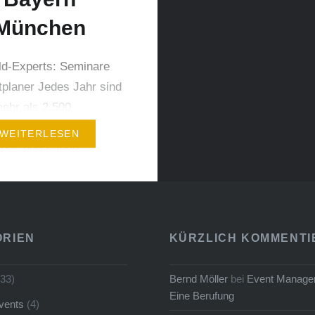
der Allianz Arena Mün
München
27.02.15. Einsendeschl
der 22.01.15. Die Gewi
werden persönlich…
ld-Experts: Seminare
tplaner Jedes Jahr sind
mehr als 2.500
, Incentives,
WEITERLESEN
ions und Events
igt und da sammelt
ne Menge Wissen und
fahrungen an. Diese
ir ab 2015 in frischen
ORIEN
KÜRZLICH KOMMENTI
en an Corporate
ner weitergeben.
33)
Bernd Möller
bei
Event Manager
ld Experts richtet sich
Eine Berufung
vents
(4)
die in ihrem Job ein,