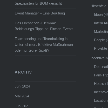
Spezialisten für BGM gesucht
zweimal
Hirschfeld 
Event Manager – Eine Berufung
Ideen
(4
Intern A
Das Dresscode-Dilemma:
Bekleidungs-Tipps bei Firmen-Events
Marketin
Teambonding und Teambuilding in
People
(
Unternehmen: Effektive Maßnahmen
Projekte
oder nur teurer Spaß?
Incentive &
Destinat
ARCHIV
Fam-Tri
Hotels
(1
Juni 2024
Incentiv
Mai 2024
Location
Juni 2021