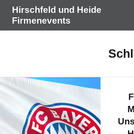
Direkt
Hirschfeld und Heide
zum
Firmenevents
Inhalt
Schl
F
M
Uns
H