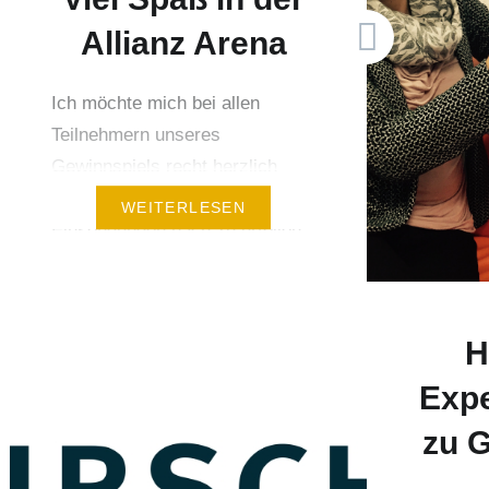
durchge
Allianz Arena
Ich möchte mich bei allen
Teilnehmern unseres
Gewinnspiels recht herzlich
bedanken. Der Anzahl der
WEITERLESEN
Einsendungen nach zu urteilen,
scheint der FC Bayern München
sehr begehrt zu sein! Ihre
persönlichen
H
Hotelempfehlungen werden wir
im Laufe des Jahres in neue
Expe
Hirschfeld-Angebote
zu 
einarbeiten. Heute haben wir bei
uns in der Agentur unter allen