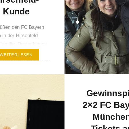
Kunde
rüßen den FC Bayern
in der Hirschfeld-
Familie. Deutschlands
ichster Fußballclub
WEITERLESEN
 sofort die Dienste von
nspruch. Auf diese
narbeit freue ich mich
s. Fast ein Jahr lang
Gewinnspi
h mit meinem Team
 am Konzept für den
2×2 FC Ba
ister gearbeitet.
München
ehrere Mitbewerber
Tickets 
r uns final im Pitch