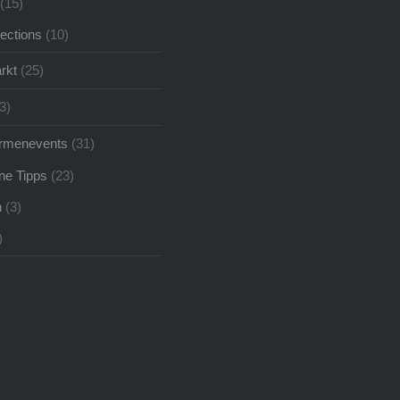
(15)
pections
(10)
rkt
(25)
3)
irmenevents
(31)
ne Tipps
(23)
n
(3)
)