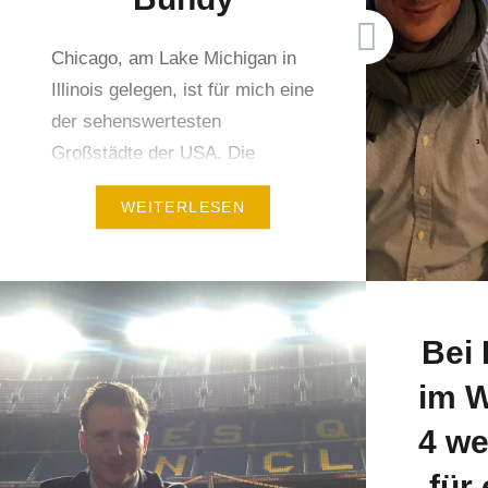
Program
wurden a
Chicago, am Lake Michigan in
Illinois gelegen, ist für mich eine
der sehenswertesten
Großstädte der USA. Die
Skyline ist fantastisch und
WEITERLESEN
ebenso die unzähligen
Möglichkeiten für eine einmalige
Städtereise. Hotels in jeder
Kategorie, unzählige
Restaurants und eine Menge an
Bei 
Rahmenprogrammen machen
im 
Chicago für jeden Reisenden
4 we
interessant. Ich war für 4 Tage
in Chicago und habe…
für