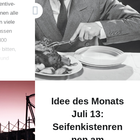
entive-
nen alle
n viele
üssen
300
bitten,
 und
en!“
Idee des Monats
Juli 13:
Seifenkistenren
nen am