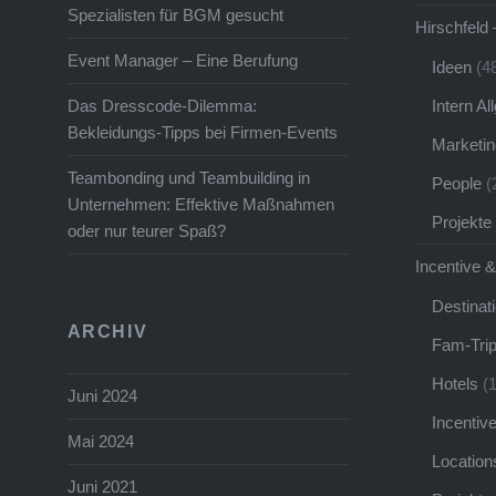
van Kam
Spezialisten für BGM gesucht
Hirschfeld 
Effektha
Event Manager – Eine Berufung
Ideen
(4
Publik
Intern A
Das Dresscode-Dilemma:
Bekleidungs-Tipps bei Firmen-Events
Marketin
Teambonding und Teambuilding in
People
(
Unternehmen: Effektive Maßnahmen
Projekte
oder nur teurer Spaß?
Incentive &
Destinat
ARCHIV
Fam-Tri
Hotels
(1
Juni 2024
Incentiv
Mai 2024
Location
Juni 2021