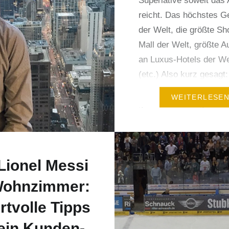
Superlative soweit das
me für Firmenevents
reicht. Das höchstes 
llein in…
der Welt, die größte Sh
Mall der Welt, größte 
an Luxus-Hotels der W
(etc.) Also kurz gesagt:
aufregende Incentive-R
WEITERLESE
genau das richtige Pflas
Sehr gern stelle ich dir
ganz persönlichen Highl
eine Incentive-Reise in
Lionel Messi
neuen PLATZHIRSCH-T
vor. Neben…
Wohnzimmer:
rtvolle Tipps
 ein Kunden-