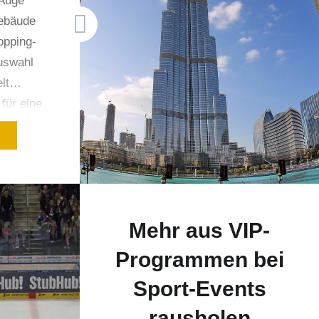
 Auge
Gebäude
opping-
Auswahl
elt…
 für eine
eise
N
ter.
 meine
ights für
 einem
Mehr aus VIP-
V-Clip
Programmen bei
Sport-Events
rausholen