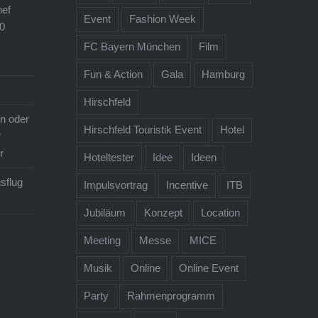
ef
Event
Fashion Week
0
FC Bayern München
Film
Fun & Action
Gala
Hamburg
Hirschfeld
n oder
Hirschfeld Touristik Event
Hotel
r
r
Hoteltester
Idee
Ideen
sflug
Impulsvortrag
Incentive
ITB
Jubiläum
Konzept
Location
Meeting
Messe
MICE
Musik
Online
Online Event
Party
Rahmenprogramm