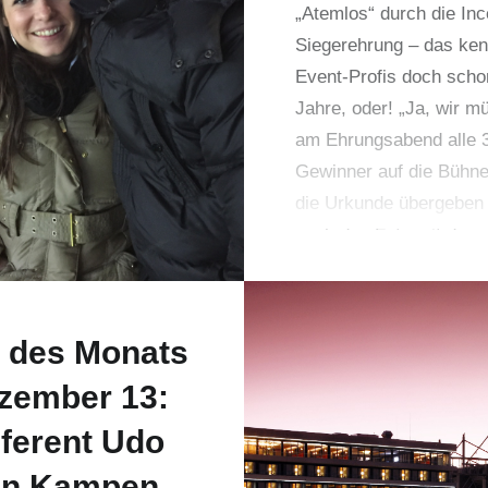
„Atemlos“ durch die Inc
halten und Kanal
Siegerehrung – das ken
en! Sehr gern berate
Event-Profis doch scho
h…
Jahre, oder! „Ja, wir m
am Ehrungsabend alle 
Gewinner auf die Bühne 
die Urkunde übergeben
noch das Foto mit dem
Vertriebsvorstand mach
e des Monats
zember 13:
ferent Udo
an Kampen