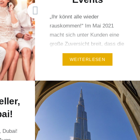
„Ihr könnt alle wieder
rauskommen!“ Im Mai 2021
macht sich unter Kunden eine
große Zuversicht breit, dass die
Pandemie ein Ende findet und
WEITERLESEN
wir uns alle wieder zu
Teamtrainings, Incentives,
Betriebsausflügen oder
Kongressen persönlich treffen
können. Der nicht enden
ller,
wollende Lockdown hat aktuell
ai!
zu zwei Entwicklungen geführt!
1. Digitale Müdigkeit Die ersten
, Dubai!
100, 200 Zoom-Meetings…