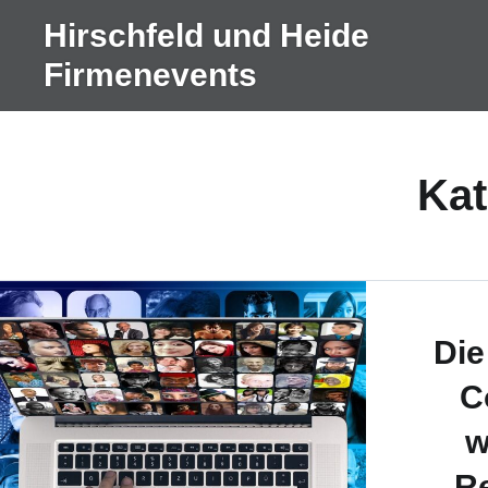
Direkt
Hirschfeld und Heide
zum
Firmenevents
Inhalt
Kat
Die
C
w
R