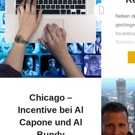
Neben de
gestiege
Incentiv
Betriebs
sich imm
für eine
Hirschfe
einem h
in den l
einmal 
Chicago –
Kooperat
Incentive bei Al
einzigar
Capone und Al
Teambuil
Ideen d
Bundy