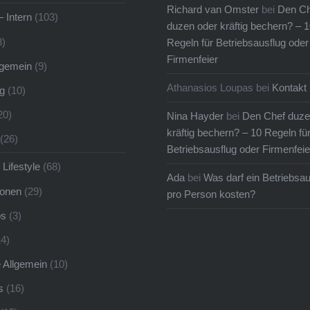
pen keine
Richard van Omster
bei
Den Ch
– Intern
(103)
scherei, um das
duzen oder kräftig bechern? – 1
8)
Regeln für Betriebsausflug oder
um…
Firmenfeier
llgemein
(9)
Athanasios Loupas
bei
Kontakt
g
(10)
20)
Nina Hayder
bei
Den Chef duze
kräftig bechern? – 10 Regeln fü
(26)
Betriebsausflug oder Firmenfeie
 Lifestyle
(68)
Ada
bei
Was darf ein Betriebsau
ionen
(29)
pro Person kosten?
ps
(3)
4)
e Allgemein
(10)
s
(16)