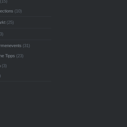
(15)
pections
(10)
rkt
(25)
3)
irmenevents
(31)
ne Tipps
(23)
n
(3)
)