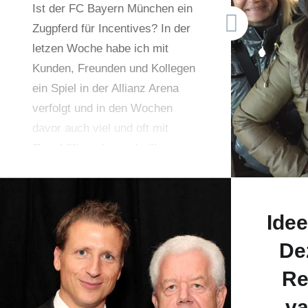
Ist der FC Bayern München ein
Infos er
Zugpferd für Incentives? In der
abonnier
letzen Woche habe ich mit
ich euc
Kunden, Freunden und Kollegen
ein Spiel in der Allianz Arena
verfolgt und in den Wochen
davor auch viel und oft mit
Geschäftspartnern darüber
diskutiert.
Ide
De
Re
v