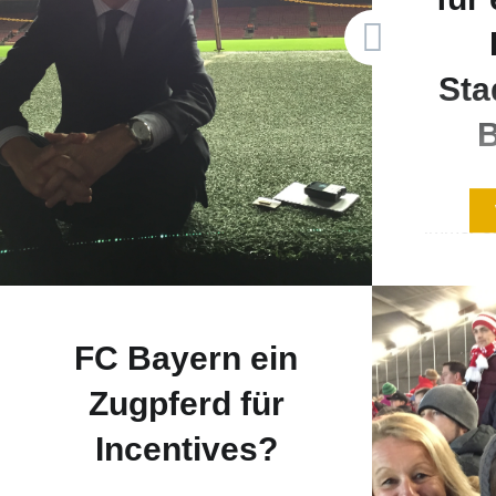
Sta
B
Stadion-
immer e
Atmosphä
mich, so
Teilneh
FC Bayern ein
sollte, 
Messi i
Zugpferd für
Barcelon
Incentives?
ich euch
ansehen,