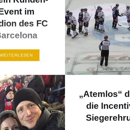
Event im
dion des FC
arcelona
Events sind für mich
WEITERLESEN
twas Besonderes! Die
re begeistert nicht nur
ndern auch immer alle
mer. Worauf man achten
„Atemlos“ d
wenn man bei Lionel
m Camp Nou in
die Incenti
a zu Gast ist, erzähle
Siegerehr
 in meinen Clip. Jetzt
 kostenfrei wertvolle