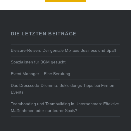
DIE LETZTEN BEITRÄGE
Bleisure-Reisen: Der geniale Mix aus Business und Spaß
Spezialisten für BGM gesucht
Event Manager – Eine Berufung
Das Dresscode-Dilemma: Bekleidungs-Tipps bei Firmen-
Events
Teambonding und Teambuilding in Unternehmen: Effektive
Maßnahmen oder nur teurer Spaß?