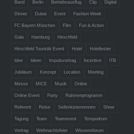
Band
Berlin
Betriebsausflug
Clip
Digital
Dinner
Dubai
Event
Fashion Week
FC Bayern München
Film
Fun & Action
Gala
Hamburg
Hirschfeld
Hirschfeld Touristik Event
Hotel
Hoteltester
Idee
Ideen
Impulsvortrag
Incentive
ITB
Jubiläum
Konzept
Location
Meeting
Messe
MICE
Musik
Online
Online Event
Party
Rahmenprogramm
Referent
Reise
Seifenkistenrennen
Show
Tagung
Team
Teamevent
Tempodrom
Vortrag
Weihnachtsfeier
Wissensforum