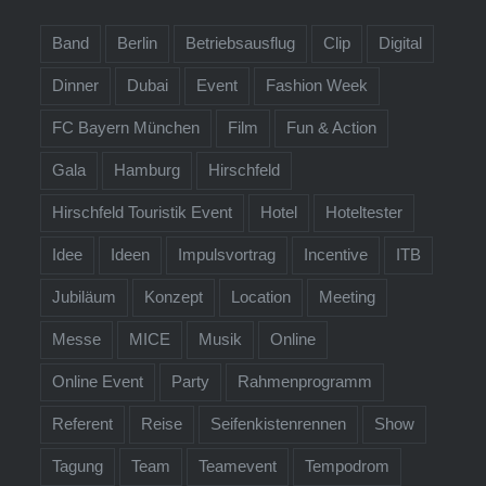
Band
Berlin
Betriebsausflug
Clip
Digital
Dinner
Dubai
Event
Fashion Week
FC Bayern München
Film
Fun & Action
Gala
Hamburg
Hirschfeld
Hirschfeld Touristik Event
Hotel
Hoteltester
Idee
Ideen
Impulsvortrag
Incentive
ITB
Jubiläum
Konzept
Location
Meeting
Messe
MICE
Musik
Online
Online Event
Party
Rahmenprogramm
Referent
Reise
Seifenkistenrennen
Show
Tagung
Team
Teamevent
Tempodrom