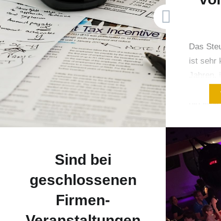
Das Steu
ist sehr
Jahren, 
Touristi
die Welt
auf die 
korrekte
Veranlag
Sind bei
veränder
Herausf
geschlossenen
und alle
Firmen-
dass vie
Veranstaltungen
stattfin