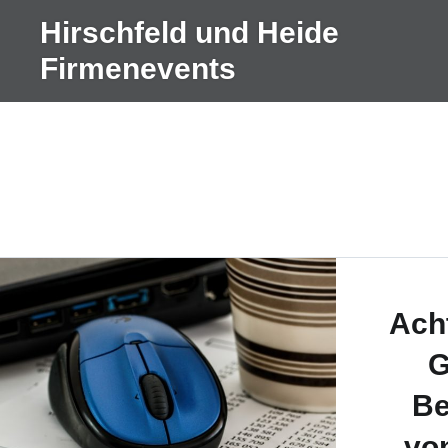
Direkt
Hirschfeld und Heide
zum
Firmenevents
Inhalt
Ach
G
Be
von