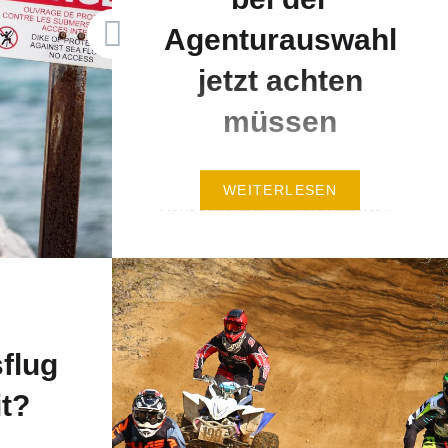
Agenturauswahl
jetzt achten
müssen
Welche weitreichenden
WEITERLESEN
Konsequenzen hat die Auswahl
der Agentur für den Kunden? Mit
der EU-Pauschalreiserichtlinie
ergeben sich viele Vorteile für
die Incentive-Planer, wenn sie
vorab geprüft haben, ob sie bei
flug
einem Vertmittler oder einem
it?
Veranstalter buchen möchten.
Eine ganz entscheidende Frage,