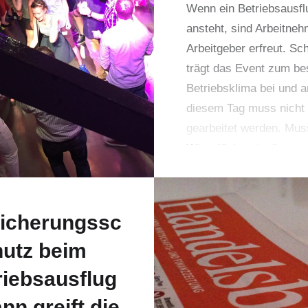
Wenn ein Betriebsausfl
ansteht, sind Arbeitneh
Arbeitgeber erfreut. Sch
trägt das Event zum be
Betriebsklima bei und a
diesem Tag muss nicht
gearbeitet werden. Mus
Wir erläutern in diesem
kurz die Rahmenbedin
des Betriebsausflugs u
welche Konsequenzen f
icherungssc
Arbeitnehmer und Arbei
hutz beim
dadurch entstehen.
riebsausflug
nn greift die