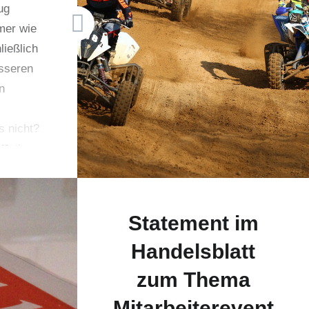
ug
die viele Agenturen beschäftigt
mer wie
ist: wann bin ich Veranstalter
ließlich
und wann bin ich Vermittler?
sseren
Das…
n
s nicht?
 Beitrag
gungen
nd
ür
Statement im
tgeber
Handelsblatt
zum Thema
Mitarbeiterevent