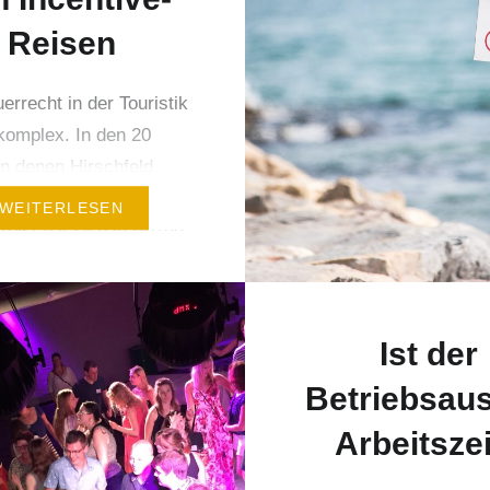
Reisen
errecht in der Touristik
 komplex. In den 20
in denen Hirschfeld
k Event mit Gruppen um
WEITERLESEN
 reist hat sich in Bezug
Abrechnung und die
 steuerliche
ung immer wieder viel
Ist der
t. Die besondere
orderung für Endkunden
Betriebsaus
 Agenturen dabei ist,
Arbeitsze
le Projekte im Ausland
den…