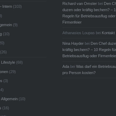
Richard van Omster
bei
Den Ch
– Intern
(103)
duzen oder kräftig bechern? – 1
8)
Regeln für Betriebsausflug oder
Firmenfeier
llgemein
(9)
Athanasios Loupas
bei
Kontakt
g
(10)
20)
Nina Hayder
bei
Den Chef duze
kräftig bechern? – 10 Regeln fü
(26)
Betriebsausflug oder Firmenfeie
 Lifestyle
(68)
Ada
bei
Was darf ein Betriebsau
ionen
(29)
pro Person kosten?
ps
(3)
4)
e Allgemein
(10)
s
(16)