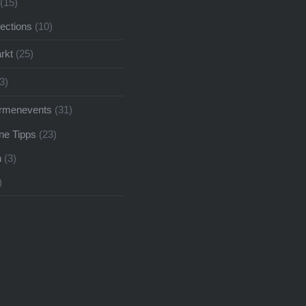
(15)
pections
(10)
rkt
(25)
3)
irmenevents
(31)
ne Tipps
(23)
n
(3)
)