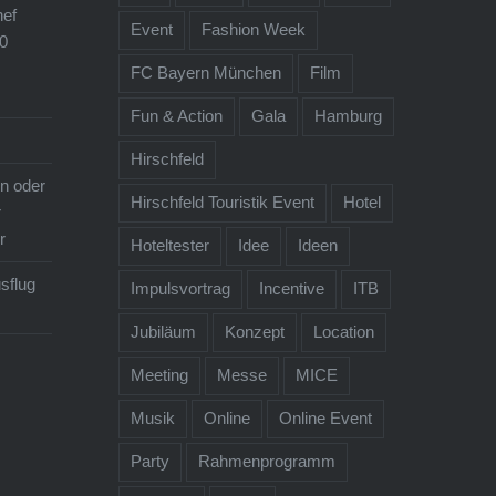
ef
Wissensforum ein Incentive
Event
Fashion Week
0
oder einen Betriebsausflug…
FC Bayern München
Film
Fun & Action
Gala
Hamburg
Hirschfeld
n oder
Hirschfeld Touristik Event
Hotel
r
r
Hoteltester
Idee
Ideen
sflug
Impulsvortrag
Incentive
ITB
Jubiläum
Konzept
Location
Meeting
Messe
MICE
Musik
Online
Online Event
Party
Rahmenprogramm