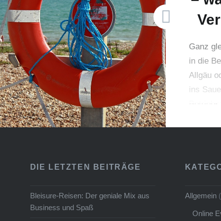
stattfinden. Bei einer
Ver
geschlossenen Firmenparty mit
den Kollegen schaut…
Ganz gle
in die B
Allgäu o
ins Saue
Betriebsa
die Mögl
Teilnehm
Teilnehm
Unfall p
DIE LETZTEN BEITRÄGE
KATEG
in einem
und welc
Bleisure-Reisen: Der geniale Mix aus
Allgemein
(
in diese
Business und Spaß
Online E