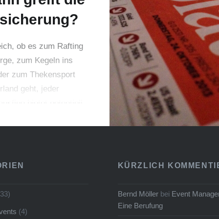
sicherung?
ich, ob es zum Rafting
erge, zum Kegeln ins
der zum Thekensport
rland geht, jeder
usflug bietet potentiell
ichkeit, dass sich ein
er oder eine
erin verletzt oder ein
assiert. Doch wer haftet
ORIEN
KÜRZLICH KOMMENTI
 solchen Schadensfall
he Konditionen gelten
33)
Bernd Möller
bei
Event Manager
m Fall?
Eine Berufung
vents
(4)