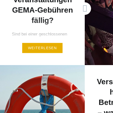
GEMA-Gebühren
fällig?
Sind bei einer geschlossenen
Firmenveranstaltungen GEMA-
WEITERLESEN
Gebühren fällig? Und wenn ja,
wie werden diese abgerechnet
und bezahlt? Zunächst einmal
die gute Info: Für eine private
Feier verlangt die GEMA keine
Vers
Gebühren. Die Grillparty mit 30
Gästen kann also mit dem
bunten Hit-Mix weiterhin ohne
Bet
Konsequenzen der GEMA
– wa