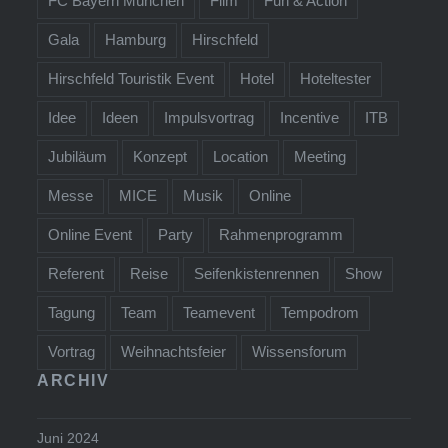
FC Bayern München
Film
Fun & Action
Gala
Hamburg
Hirschfeld
Hirschfeld Touristik Event
Hotel
Hoteltester
Idee
Ideen
Impulsvortrag
Incentive
ITB
Jubiläum
Konzept
Location
Meeting
Messe
MICE
Musik
Online
Online Event
Party
Rahmenprogramm
Referent
Reise
Seifenkistenrennen
Show
Tagung
Team
Teamevent
Tempodrom
Vortrag
Weihnachtsfeier
Wissensforum
ARCHIV
Juni 2024