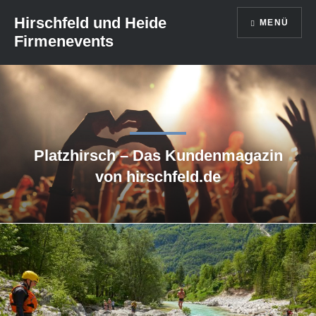
Direkt
Hirschfeld und Heide
MENÜ
zum
Firmenevents
Inhalt
Platzhirsch – Das Kundenmagazin
von hirschfeld.de