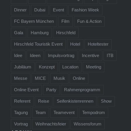
Dinner
Dubai
Event
Fashion Week
FC Bayern München
Film
Fun & Action
Gala
Hamburg
Hirschfeld
Hirschfeld Touristik Event
Hotel
Hoteltester
Idee
Ideen
Impulsvortrag
Incentive
ITB
Jubiläum
Konzept
Location
Meeting
Messe
MICE
Musik
Online
Online Event
Party
Rahmenprogramm
Referent
Reise
Seifenkistenrennen
Show
Tagung
Team
Teamevent
Tempodrom
Vortrag
Weihnachtsfeier
Wissensforum