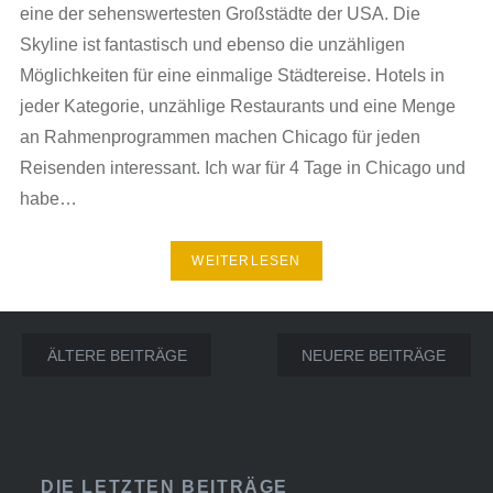
eine der sehenswertesten Großstädte der USA. Die
Skyline ist fantastisch und ebenso die unzähligen
Möglichkeiten für eine einmalige Städtereise. Hotels in
jeder Kategorie, unzählige Restaurants und eine Menge
an Rahmenprogrammen machen Chicago für jeden
Reisenden interessant. Ich war für 4 Tage in Chicago und
habe…
WEITERLESEN
Beitrags-
ÄLTERE BEITRÄGE
NEUERE BEITRÄGE
Navigation
DIE LETZTEN BEITRÄGE