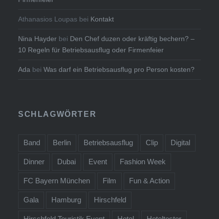
Athanasios Loupas
bei
Kontakt
Nina Hayder
bei
Den Chef duzen oder kräftig bechern? –
10 Regeln für Betriebsausflug oder Firmenfeier
Ada
bei
Was darf ein Betriebsausflug pro Person kosten?
SCHLAGWÖRTER
Band
Berlin
Betriebsausflug
Clip
Digital
Dinner
Dubai
Event
Fashion Week
FC Bayern München
Film
Fun & Action
Gala
Hamburg
Hirschfeld
Hirschfeld Touristik Event
Hotel
Hoteltester