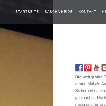
STARTSEITE
SASCHA HEIDE
KONTAKT
N
Die weltgrößte 
ersten Mal als Au
Sicherheit sagen
geht nichts. Die M
riesig und für E