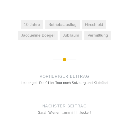
10 Jahre
Betriebsausflug
Hirschfeld
Jacqueline Boegel
Jubiläum
Vermittlung
Beitrags-
Navigation
VORHERIGER BEITRAG
Leider geil! Die 911er Tour nach Salzburg und Kitzbühel
NÄCHSTER BEITRAG
Sarah Wiener …mmmhhh, lecker!