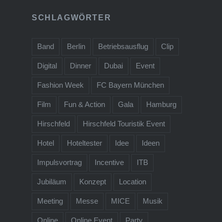
SCHLAGWÖRTER
Band
Berlin
Betriebsausflug
Clip
Digital
Dinner
Dubai
Event
Fashion Week
FC Bayern München
Film
Fun & Action
Gala
Hamburg
Hirschfeld
Hirschfeld Touristik Event
Hotel
Hoteltester
Idee
Ideen
Impulsvortrag
Incentive
ITB
Jubiläum
Konzept
Location
Meeting
Messe
MICE
Musik
Online
Online Event
Party