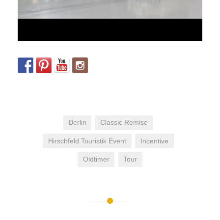
Berlin
Classic Remise
Hirschfeld Touristik Event
Incentive
Oldtimer
Tour
Beitrags-